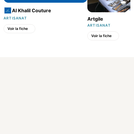
Al Khalil Couture
Artgile
ARTISANAT
ARTISANAT
Voir la fiche
Voir la fiche
Made in Conflans
L'annuaire local des commerçants, artisans et professionnels de
Conflans-Sainte-Honorine (78700).