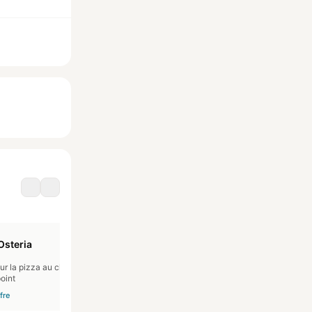
Osteria
O BARCAIOLO
B
r la pizza au choix au
1 pizza ou 1 plat offert dans la
10% de r
oint
carte du restaurant Ou 1 Menu du
réparati
jour entrée plus plat plus dessert
ffre
Voir l'offre
Voir l'off
hors boissons