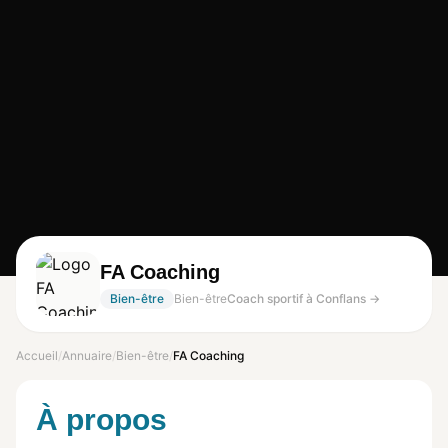
FA Coaching
Bien-être
Bien-être
Coach sportif à Conflans →
Accueil
/
Annuaire
/
Bien-être
/
FA Coaching
À propos