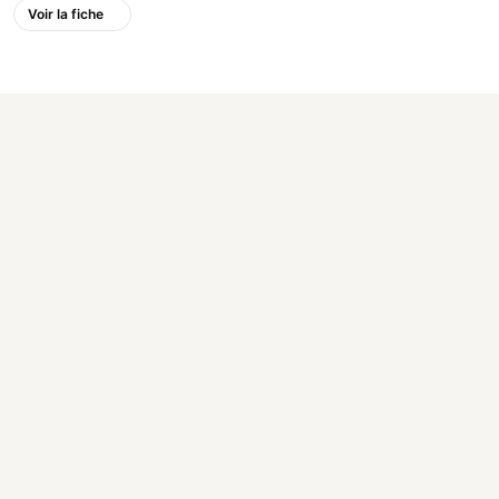
Voir la fiche
Made in Conflans
L'annuaire local des commerçants, artisans et professionnels de
Conflans-Sainte-Honorine (78700).