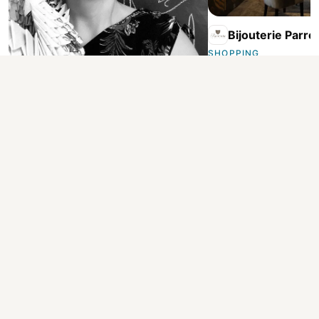
Bijouterie Parre
SHOPPING
Voir la fiche
ATELIER PARENTHESES
SHOPPING
Voir la fiche
Made in Conflans
L'annuaire local des commerçants, artisans et professionnels de
Conflans-Sainte-Honorine (78700).