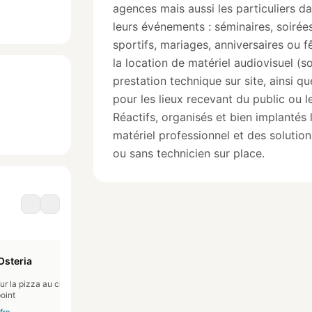
agences mais aussi les particuliers d
leurs événements : séminaires, soirée
sportifs, mariages, anniversaires ou f
la location de matériel audiovisuel (so
prestation technique sur site, ainsi qu
pour les lieux recevant du public ou 
Réactifs, organisés et bien implanté
matériel professionnel et des soluti
ou sans technicien sur place.
Osteria
O BARCAIOLO
m
r la pizza au choix au
1 pizza ou 1 plat offert dans la
Un bon d
oint
carte du restaurant Ou 1 Menu du
des bout
jour entrée plus plat plus dessert
présente