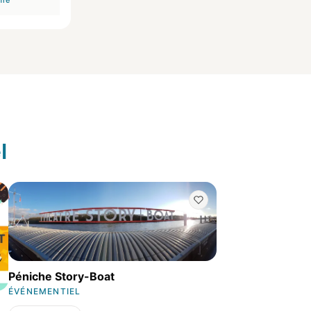
ffre
Voir l'offre
Voir l'off
hors boissons
l
Péniche Story-Boat
ÉVÉNEMENTIEL