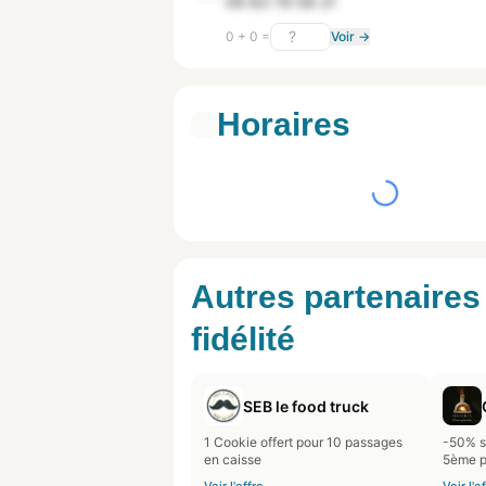
09 83 79 58 21
0 + 0 =
Voir →
Horaires
Autres partenaires
fidélité
SEB le food truck
1 Cookie offert pour 10 passages
-50% su
en caisse
5ème p