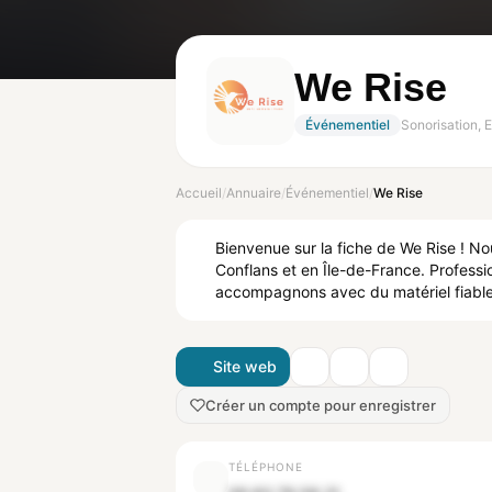
We Rise
Événementiel
Sonorisation, E
Accueil
/
Annuaire
/
Événementiel
/
We Rise
Bienvenue sur la fiche de We Rise ! No
Conflans et en Île-de-France. Professi
accompagnons avec du matériel fiable et
Site web
Créer un compte pour enregistrer
TÉLÉPHONE