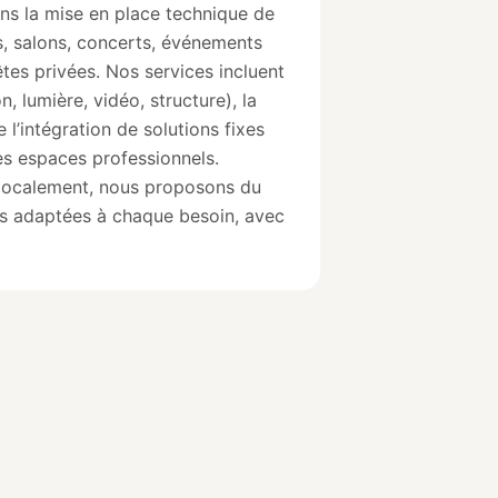
ans la mise en place technique de
s, salons, concerts, événements
êtes privées. Nos services incluent
n, lumière, vidéo, structure), la
e l’intégration de solutions fixes
les espaces professionnels.
s localement, nous proposons du
ons adaptées à chaque besoin, avec
ade in Conflans
creativcard
Hi
'achat de 10€ dans l'une
10% de remise avec ce code
Une barqu
iques de votre choix
promo FIDELITE10 sur
offerte p
 sur l'application
creativcard.fr