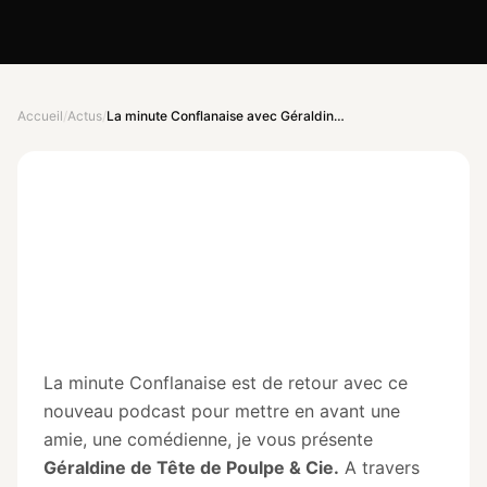
LA MINUTE CONFLANAISE
PODCAST
Accueil
/
Actus
/
La minute Conflanaise avec Géraldine, comédienne et le journal du quoi de 9
La minute Conflanaise avec
Géraldine, comédienne et le
journal du quoi de 9
25 janvier 2024
· Olivier de made in Conflans
La minute Conflanaise est de retour avec ce
nouveau podcast pour mettre en avant une
amie, une comédienne, je vous présente
Géraldine de Tête de Poulpe & Cie.
A travers